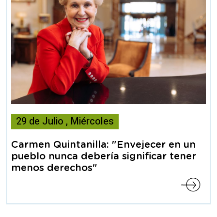
Esta
29
de
Julio
,
Miércoles
noticia
contiene
Carmen Quintanilla: "Envejecer en un
Articulo
pueblo nunca debería significar tener
menos derechos"