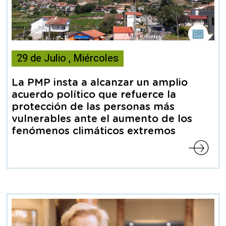
Esta
noticia
29
de
Julio
,
Miércoles
contiene
Nota
de
La PMP insta a alcanzar un amplio
prensa
acuerdo político que refuerce la
protección de las personas más
vulnerables ante el aumento de los
fenómenos climáticos extremos