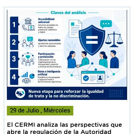
Esta
29
de
Julio
,
Miércoles
noticia
contiene
El CERMI analiza las perspectivas que
Articulo
abre la regulación de la Autoridad