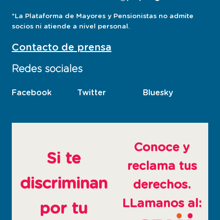
*La Plataforma de Mayores y Pensionistas no admite
socios ni atiende a nivel personal.
Contacto de prensa
Redes sociales
Facebook
esta
Twitter
esta
Bluesky
esta
pagina
pagina
pagina
abre
abre
abre
en
en
en
ventana
ventana
ventana
Conoce y
nueva
nueva
nueva
Si te
reclama tus
discriminan
derechos.
LLamanos al:
por tu