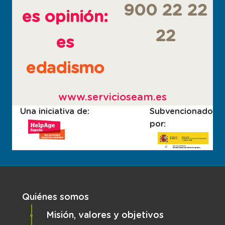
900 22 22
es opinión:
22
es
edadismo
www.servicioseam.es
Una iniciativa de:
Subvencionado
por:
Navegación principal
Quiénes somos
Misión, valores y objetivos