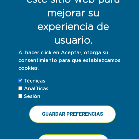
Menú del pie
mejorar su
Mapa web
experiencia de
Aviso legal
Política de privacidad
usuario.
Política de cookies
Al hacer click en Aceptar, otorga su
consentimiento para que establezcamos
Responsables con la sostenibilidad
cookies.
Técnicas
Analíticas
Sesión
GUARDAR PREFERENCIAS