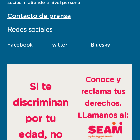
socios ni atiende a nivel personal.
Contacto de prensa
Redes sociales
Facebook
esta
Twitter
esta
Bluesky
esta
pagina
pagina
pagina
abre
abre
abre
en
en
en
ventana
ventana
ventana
Conoce y
nueva
nueva
nueva
Si te
reclama tus
discriminan
derechos.
LLamanos al:
por tu
edad, no