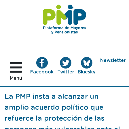
Pasar al contenido principal
esta
esta
esta
Newsletter
pagina
pagina
pagina
Facebook
Twitter
Bluesky
abre
abre
abre
Menú
en
en
en
N
ventana
ventana
ventana
La PMP insta a alcanzar un
nueva
nueva
nueva
amplio acuerdo político que
refuerce la protección de las