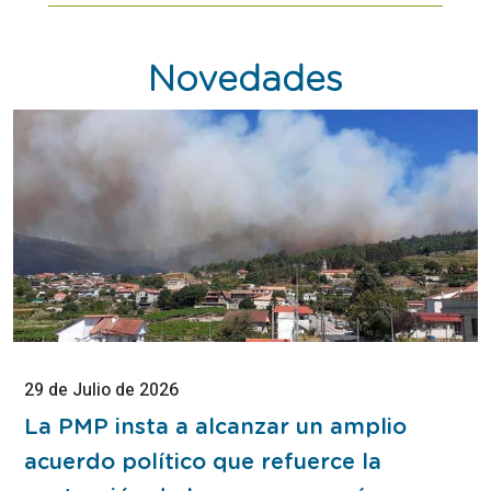
Novedades
29
de
Julio
de
2026
Esta
noticia
La PMP insta a alcanzar un amplio
contiene
acuerdo político que refuerce la
Nota