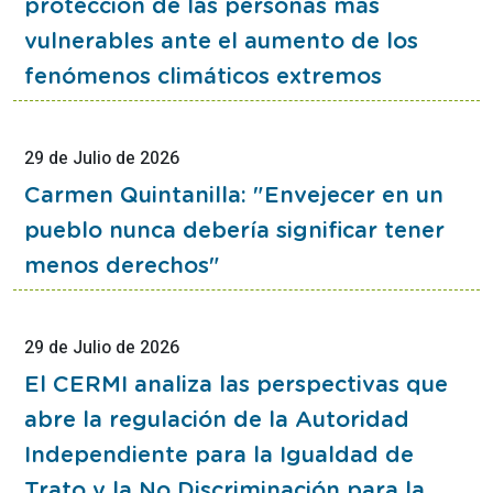
protección de las personas más
de
prensa
vulnerables ante el aumento de los
fenómenos climáticos extremos
29
de
Julio
de
2026
Esta
noticia
Carmen Quintanilla: "Envejecer en un
contiene
pueblo nunca debería significar tener
Articulo
menos derechos"
29
de
Julio
de
2026
Esta
noticia
El CERMI analiza las perspectivas que
contiene
abre la regulación de la Autoridad
Articulo
Independiente para la Igualdad de
Trato y la No Discriminación para la