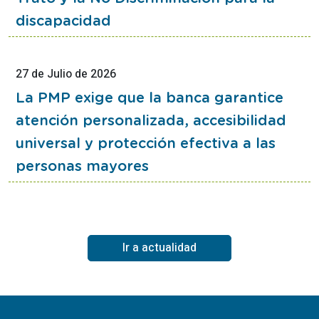
discapacidad
27
de
Julio
de
2026
Esta
noticia
La PMP exige que la banca garantice
contiene
atención personalizada, accesibilidad
Nota
universal y protección efectiva a las
de
prensa
personas mayores
Ir a actualidad