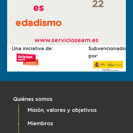
22
es
edadismo
www.servicioseam.es
Una iniciativa de:
Subvencionado
por:
Navegación principal
Quiénes somos
Misión, valores y objetivos
Miembros