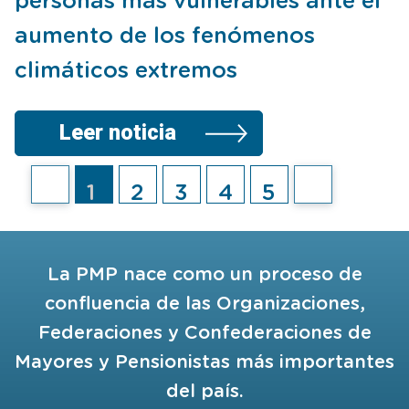
personas más vulnerables ante el
aumento de los fenómenos
climáticos extremos
La PMP insta a alcanza
Leer noticia
Siguiente dia
1
2
3
4
5
Anterior diapositiva
Ir a diapositiva
Ir a diapositiva
Ir a diapositiva
Ir a diapositiva
Ir a diapositiva
La PMP nace como un proceso de
confluencia de las Organizaciones,
Federaciones y Confederaciones de
Mayores y Pensionistas más importantes
del país.