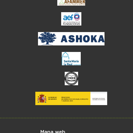
el enlace abre en ve
Menú del pie
Mapa web