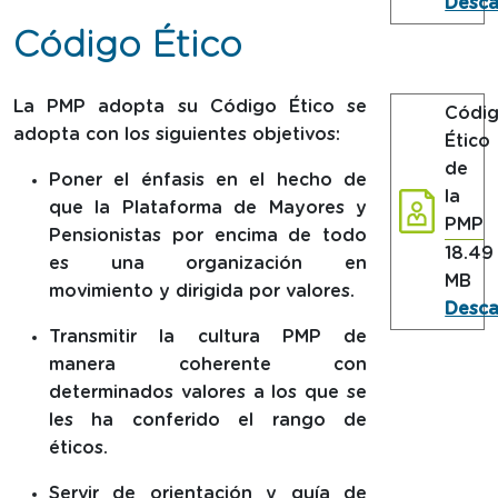
Desca
en fo
Código Ético
La PMP adopta su Código Ético se
Códi
adopta con los siguientes objetivos:
Ético
de
Poner el énfasis en el hecho de
la
que la Plataforma de Mayores y
PMP
Pensionistas por encima de todo
tamañ
18.49
es una organización en
MB
movimiento y dirigida por valores.
Desca
en fo
Transmitir la cultura PMP de
manera coherente con
determinados valores a los que se
les ha conferido el rango de
éticos.
Servir de orientación y guía de