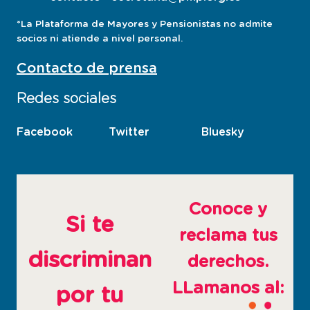
*La Plataforma de Mayores y Pensionistas no admite
socios ni atiende a nivel personal.
Contacto de prensa
Redes sociales
Facebook
esta
Twitter
esta
Bluesky
esta
pagina
pagina
pagina
abre
abre
abre
en
en
en
ventana
ventana
ventana
Conoce y
nueva
nueva
nueva
Si te
reclama tus
discriminan
derechos.
LLamanos al:
por tu