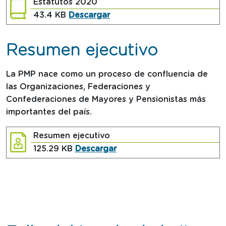
Estatutos 2020
tamaño del archivo
Estatutos 2020 en formato
43.4 KB
Descargar
Resumen ejecutivo
La PMP nace como un proceso de confluencia de
las Organizaciones, Federaciones y
Confederaciones de Mayores y Pensionistas más
importantes del país.
Resumen ejecutivo
tamaño del archivo
Resumen ejecutivo en for
125.29 KB
Descargar