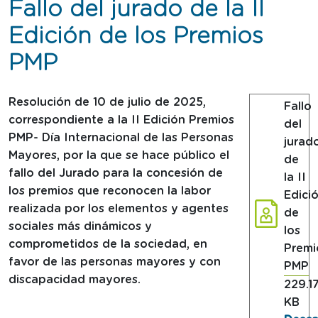
Fallo del jurado de la II
Edición de los Premios
PMP
Resolución de 10 de julio de 2025,
Fallo
correspondiente a la II Edición Premios
del
PMP- Día Internacional de las Personas
jurad
Mayores, por la que se hace público el
de
fallo del Jurado para la concesión de
la II
los premios que reconocen la labor
Edici
realizada por los elementos y agentes
de
sociales más dinámicos y
los
comprometidos de la sociedad, en
Premi
favor de las personas mayores y con
PMP
discapacidad mayores.
tamañ
229.1
KB