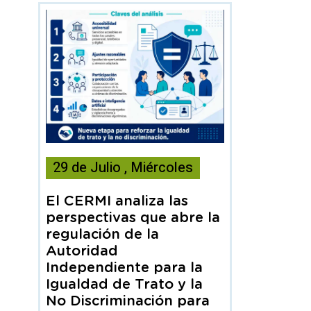
Esta
29
de
Julio
,
Miércoles
noticia
contiene
El CERMI analiza las
Articulo
perspectivas que abre la
regulación de la
Autoridad
Independiente para la
Igualdad de Trato y la
No Discriminación para