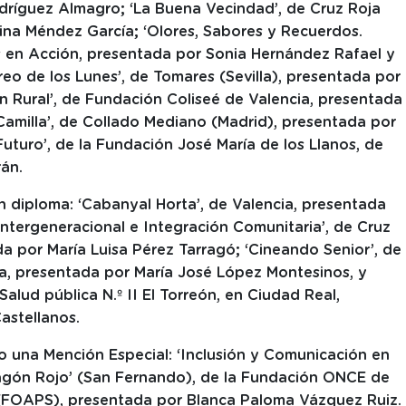
odríguez Almagro; ‘La Buena Vecindad’, de Cruz Roja
ina Méndez García; ‘Olores, Sabores y Recuerdos.
 en Acción, presentada por Sonia Hernández Rafael y
creo de los Lunes’, de Tomares (Sevilla), presentada por
n Rural’, de Fundación Coliseé de Valencia, presentada
Camilla’, de Collado Mediano (Madrid), presentada por
uturo’, de la Fundación José María de los Llanos, de
án.
n diploma: ‘Cabanyal Horta’, de Valencia, presentada
Intergeneracional e Integración Comunitaria’, de Cruz
da por María Luisa Pérez Tarragó; ‘Cineando Senior’, de
a, presentada por María José López Montesinos, y
alud pública N.º II El Torreón, en Ciudad Real,
astellanos.
do una Mención Especial: ‘Inclusión y Comunicación en
gón Rojo’ (San Fernando), de la Fundación ONCE de
(FOAPS), presentada por Blanca Paloma Vázquez Ruiz.