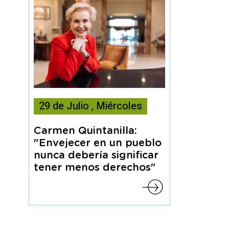
Esta
29
de
Julio
,
Miércoles
noticia
contiene
Carmen Quintanilla:
Articulo
"Envejecer en un pueblo
nunca debería significar
tener menos derechos"