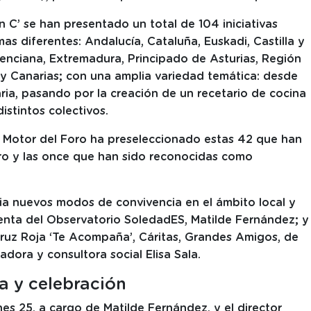
on C’ se han presentado un total de 104 iniciativas
 diferentes: Andalucía, Cataluña, Euskadi, Castilla y
enciana, Extremadura, Principado de Asturias, Región
 y Canarias; con una amplia variedad temática: desde
aria, pasando por la creación de un recetario de cocina
istintos colectivos.
ipo Motor del Foro ha preseleccionado estas 42 que han
oro y las once que han sido reconocidas como
acia nuevos modos de convivencia en el ámbito local y
denta del Observatorio SoledadES, Matilde Fernández; y
Cruz Roja ‘Te Acompaña’, Cáritas, Grandes Amigos, de
dora y consultora social Elisa Sala.
a y celebración
nes 25, a cargo de Matilde Fernández, y el director