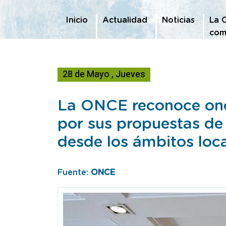
Te encuentras en
Inicio
Actualidad
Noticias
La 
com
28
de
Mayo
,
Jueves
La ONCE reconoce once
por sus propuestas de
desde los ámbitos loca
Fuente:
ONCE