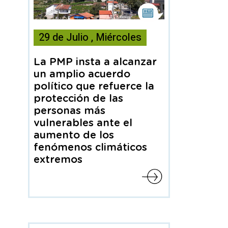
Esta
noticia
29
de
Julio
,
Miércoles
contiene
Nota
de
La PMP insta a alcanzar
prensa
un amplio acuerdo
político que refuerce la
protección de las
personas más
vulnerables ante el
aumento de los
fenómenos climáticos
extremos