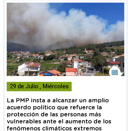
Esta
noticia
29
de
Julio
,
Miércoles
contiene
Nota
de
La PMP insta a alcanzar un amplio
prensa
acuerdo político que refuerce la
protección de las personas más
vulnerables ante el aumento de los
fenómenos climáticos extremos