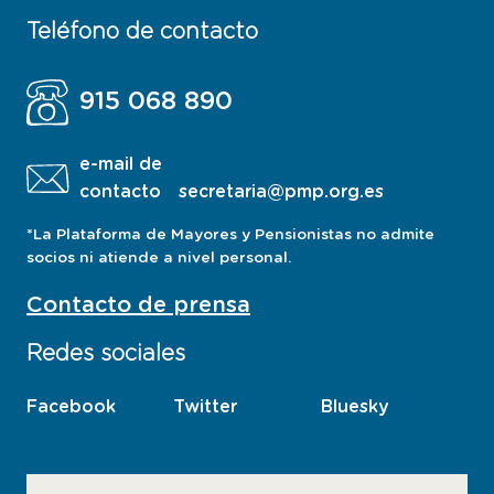
Teléfono de contacto
915 068 890
e-mail de
contacto
secretaria@pmp.org.es
*La Plataforma de Mayores y Pensionistas no admite
socios ni atiende a nivel personal.
Contacto de prensa
Redes sociales
Facebook
esta
Twitter
esta
Bluesky
esta
pagina
pagina
pagina
abre
abre
abre
en
en
en