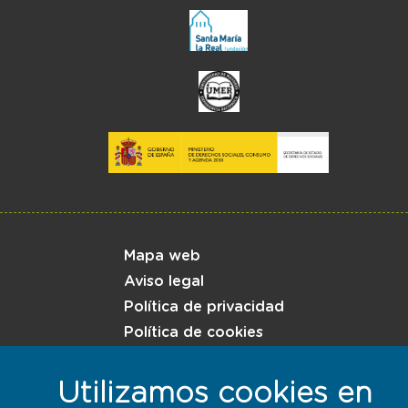
Menú del pie
Mapa web
Aviso legal
Política de privacidad
Política de cookies
Utilizamos cookies en
Responsables con la sostenibilidad