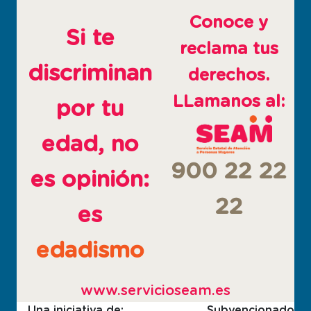
ventana
ventana
ventana
Conoce y
nueva
nueva
nueva
Si te
reclama tus
discriminan
derechos.
LLamanos al:
por tu
edad, no
900 22 22
es opinión:
22
es
edadismo
www.servicioseam.es
Una iniciativa de:
Subvencionado