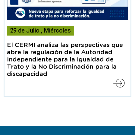
Esta
29
de
Julio
,
Miércoles
noticia
contiene
El CERMI analiza las perspectivas que
Articulo
abre la regulación de la Autoridad
Independiente para la Igualdad de
Trato y la No Discriminación para la
discapacidad