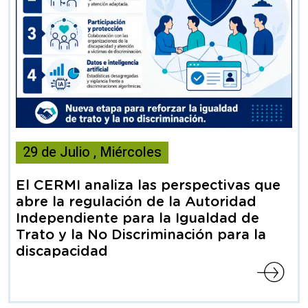
Esta
29
de
Julio
,
Miércoles
noticia
contiene
El CERMI analiza las perspectivas que
Articulo
abre la regulación de la Autoridad
Independiente para la Igualdad de
Trato y la No Discriminación para la
discapacidad