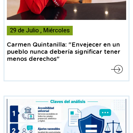
Esta
29
de
Julio
,
Miércoles
noticia
contiene
Carmen Quintanilla: "Envejecer en un
Articulo
pueblo nunca debería significar tener
menos derechos"