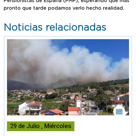
Pensionistas de España (PMP), esperando que más
pronto que tarde podamos verlo hecho realidad.
Noticias relacionadas
Esta
noticia
29
de
Julio
,
Miércoles
contiene
Nota