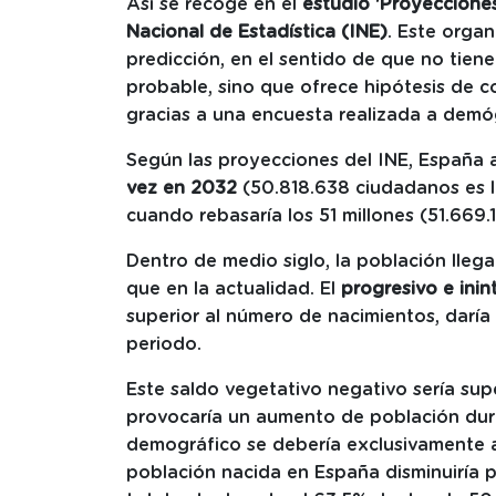
Así se recoge en el
estudio 'Proyeccione
Nacional de Estadística (INE)
. Este orga
predicción, en el sentido de que no tien
probable, sino que ofrece hipótesis de 
gracias a una encuesta realizada a dem
Según las proyecciones del INE, España 
vez en 2032
(50.818.638 ciudadanos es la
cuando rebasaría los 51 millones (51.669.
Dentro de medio siglo, la población llega
que en la actualidad. El
progresivo e ini
superior al número de nacimientos, daría
periodo.
Este saldo vegetativo negativo sería supe
provocaría un aumento de población dura
demográfico se debería exclusivamente 
población nacida en España disminuiría p