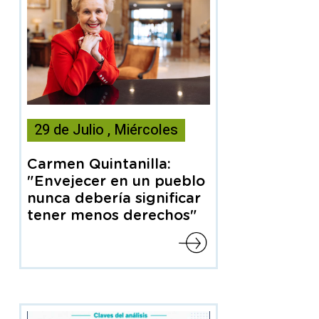
Esta
29
de
Julio
,
Miércoles
noticia
contiene
Carmen Quintanilla:
Articulo
"Envejecer en un pueblo
nunca debería significar
tener menos derechos"