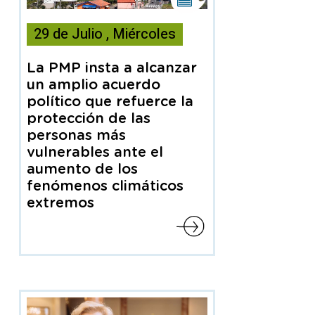
noticia
29
de
Julio
,
Miércoles
contiene
Nota
de
La PMP insta a alcanzar
prensa
un amplio acuerdo
político que refuerce la
protección de las
personas más
vulnerables ante el
aumento de los
fenómenos climáticos
extremos