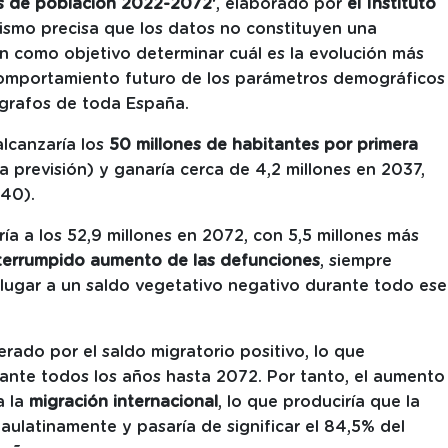
s de población 2022-2072'
, elaborado por
el Instituto
nismo precisa que los datos no constituyen una
en como objetivo determinar cuál es la evolución más
comportamiento futuro de los parámetros demográficos
ógrafos de toda España.
alcanzaría los
50 millones de habitantes por primera
 previsión) y ganaría cerca de 4,2 millones en 2037,
140).
ría a los 52,9 millones en 2072, con 5,5 millones más
nterrumpido aumento de las defunciones
, siempre
 lugar a un saldo vegetativo negativo durante todo ese
rado por el saldo migratorio positivo, lo que
nte todos los años hasta 2072. Por tanto, el aumento
a la
migración internacional
, lo que produciría que la
aulatinamente y pasaría de significar el 84,5% del