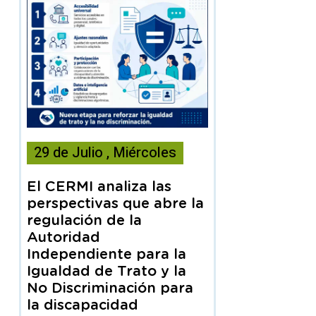
Esta
29
de
Julio
,
Miércoles
noticia
contiene
El CERMI analiza las
Articulo
perspectivas que abre la
regulación de la
Autoridad
Independiente para la
Igualdad de Trato y la
No Discriminación para
la discapacidad