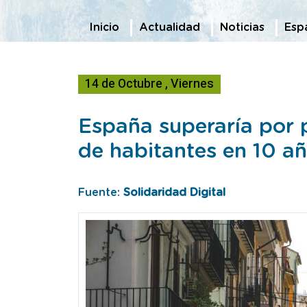
Te encuentras en
Inicio
Actualidad
Noticias
Espa
14
de
Octubre
,
Viernes
España superaría por 
de habitantes en 10 añ
Fuente:
Solidaridad Digital