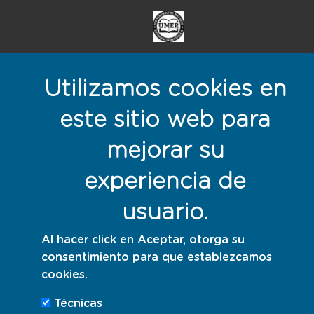
Utilizamos cookies en
este sitio web para
Menú del pie
mejorar su
Mapa web
Aviso legal
experiencia de
Política de privacidad
usuario.
Política de cookies
Al hacer click en Aceptar, otorga su
consentimiento para que establezcamos
Responsables con la sostenibilidad
cookies.
Técnicas