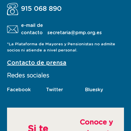
915 068 890
e-mail de
contacto
secretaria@pmp.org.es
*La Plataforma de Mayores y Pensionistas no admite
socios ni atiende a nivel personal.
Contacto de prensa
Redes sociales
Facebook
esta
Twitter
esta
Bluesky
esta
pagina
pagina
pagina
abre
abre
abre
en
en
en
ventana
ventana
ventana
Conoce y
nueva
nueva
nueva
Si te