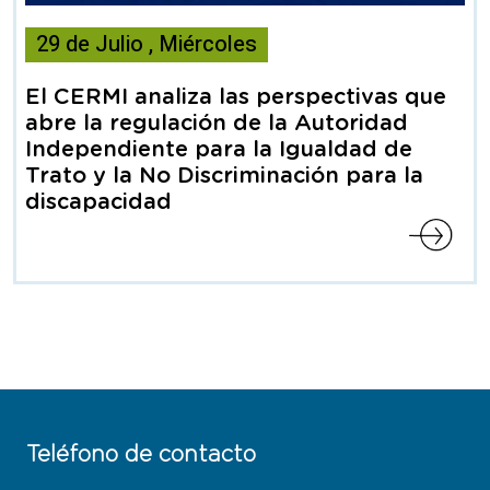
Esta
29
de
Julio
,
Miércoles
noticia
contiene
El CERMI analiza las perspectivas que
Articulo
abre la regulación de la Autoridad
Independiente para la Igualdad de
Trato y la No Discriminación para la
discapacidad
Teléfono de contacto