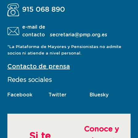
915 068 890
e-mail de
contacto
secretaria@pmp.org.es
*La Plataforma de Mayores y Pensionistas no admite
socios ni atiende a nivel personal.
Contacto de prensa
Redes sociales
Facebook
esta
Twitter
esta
Bluesky
esta
pagina
pagina
pagina
abre
abre
abre
en
en
en
ventana
ventana
ventana
Conoce y
nueva
nueva
nueva
Si te