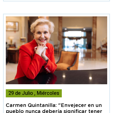
Esta
29
de
Julio
,
Miércoles
noticia
contiene
Carmen Quintanilla: "Envejecer en un
Articulo
pueblo nunca debería significar tener