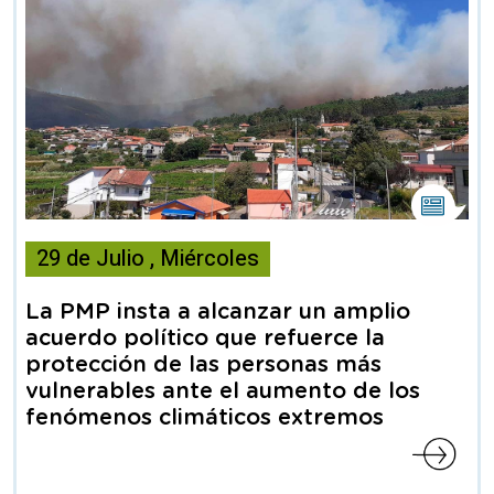
Esta
noticia
29
de
Julio
,
Miércoles
contiene
Nota
de
La PMP insta a alcanzar un amplio
prensa
acuerdo político que refuerce la
protección de las personas más
vulnerables ante el aumento de los
fenómenos climáticos extremos