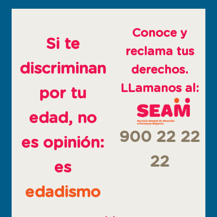
abre
abre
abre
en
en
en
ventana
ventana
ventana
Conoce y
nueva
nueva
nueva
Si te
reclama tus
discriminan
derechos.
LLamanos al:
por tu
edad, no
900 22 22
es opinión:
22
es
edadismo