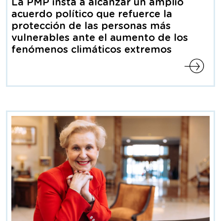
de
La PMP insta a alcanzar un amplio
prensa
acuerdo político que refuerce la
protección de las personas más
vulnerables ante el aumento de los
fenómenos climáticos extremos