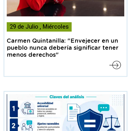
Esta
29
de
Julio
,
Miércoles
noticia
contiene
Carmen Quintanilla: "Envejecer en un
Articulo
pueblo nunca debería significar tener
menos derechos"