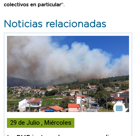
colectivos en particular
”.
Noticias relacionadas
Esta
noticia
29
de
Julio
,
Miércoles
contiene
Nota