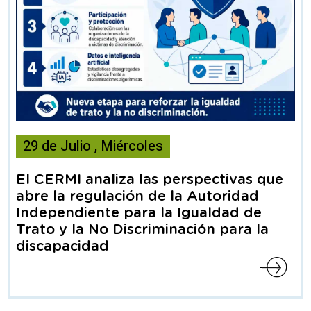
Esta
29
de
Julio
,
Miércoles
noticia
contiene
El CERMI analiza las perspectivas que
Articulo
abre la regulación de la Autoridad
Independiente para la Igualdad de
Trato y la No Discriminación para la
discapacidad