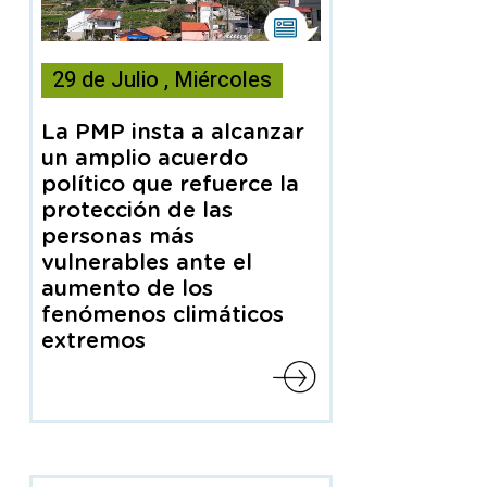
Esta
noticia
29
de
Julio
,
Miércoles
contiene
Nota
de
La PMP insta a alcanzar
prensa
un amplio acuerdo
político que refuerce la
protección de las
personas más
vulnerables ante el
aumento de los
fenómenos climáticos
extremos