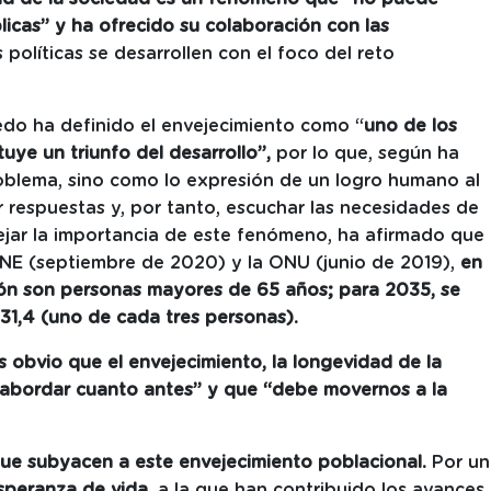
licas” y ha ofrecido su colaboración con las
 políticas se desarrollen con el foco del reto
edo ha definido el envejecimiento como “
uno de los
uye un triunfo del desarrollo”,
por lo que, según ha
blema, sino como lo expresión de un logro humano al
 respuestas y, por tanto, escuchar las necesidades de
ejar la importancia de este fenómeno, ha afirmado que
INE (septiembre de 2020) y la ONU (junio de 2019),
en
ión son personas mayores de 65 años; para 2035, se
31,4 (uno de cada tres personas).
 obvio que el envejecimiento, la longevidad de la
abordar cuanto antes” y que “debe movernos a la
que subyacen a este envejecimiento poblacional.
Por un
speranza de vida,
a la que han contribuido los avances