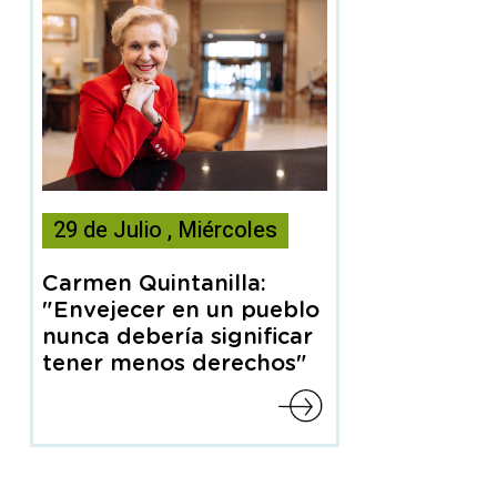
Esta
29
de
Julio
,
Miércoles
noticia
contiene
Carmen Quintanilla:
Articulo
"Envejecer en un pueblo
nunca debería significar
tener menos derechos"