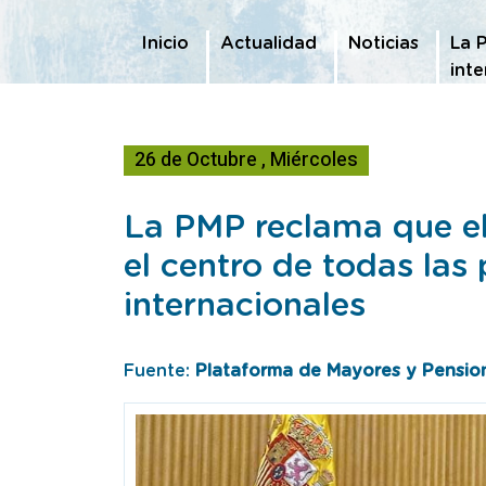
Te encuentras en
Inicio
Actualidad
Noticias
La P
inte
26
de
Octubre
,
Miércoles
La PMP reclama que el
el centro de todas las 
internacionales
Fuente:
Plataforma de Mayores y Pension