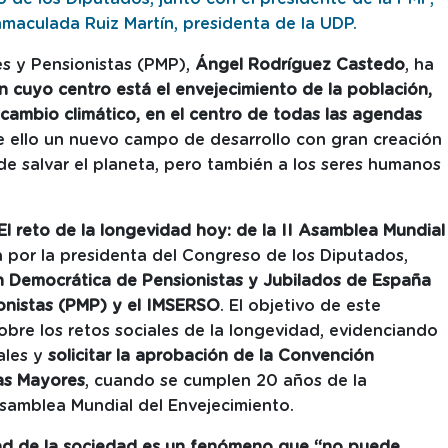
maculada Ruiz Martín, presidenta de la UDP.
es y Pensionistas (PMP),
Ángel Rodríguez Castedo
, ha
 cuyo centro está el envejecimiento de la población,
cambio climático, en el centro de todas las agendas
 ello un nuevo campo de desarrollo con gran creación
de salvar el planeta, pero también a los seres humanos
‘El reto de la longevidad hoy: de la II Asamblea Mundial
 por la presidenta del Congreso de los Diputados,
n Democrática de Pensionistas y Jubilados de España
onistas (PMP) y el IMSERSO
. El objetivo de este
obre los retos sociales de la longevidad, evidenciando
ales y
solicitar la aprobación de la Convención
as Mayores
, cuando se cumplen 20 años de la
Asamblea Mundial del Envejecimiento.
dad de la sociedad es un fenómeno que “no puede