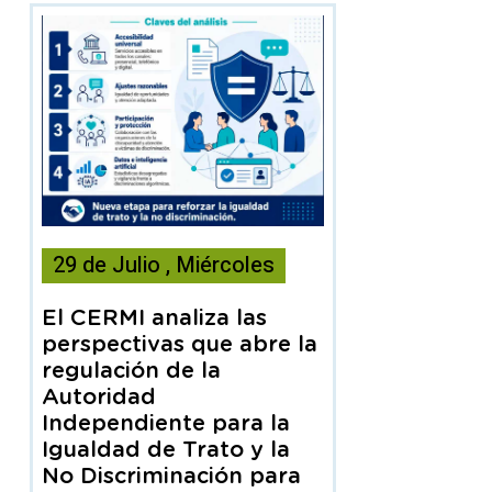
Esta
29
de
Julio
,
Miércoles
noticia
contiene
El CERMI analiza las
Articulo
perspectivas que abre la
regulación de la
Autoridad
Independiente para la
Igualdad de Trato y la
No Discriminación para