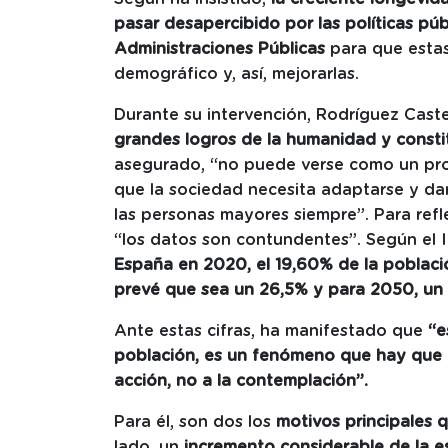
pasar desapercibido por las políticas púb
Administraciones Públicas
para que estas
demográfico y, así, mejorarlas.
Durante su intervención, Rodríguez Cast
grandes logros de la humanidad y constit
asegurado, “no puede verse como un pro
que
la sociedad necesita adaptarse y dar
las personas mayores siempre”. Para refl
“los datos son contundentes”. Según el 
España en 2020, el 19,60% de la poblac
prevé que sea un 26,5% y para 2050, un 
Ante estas cifras, ha manifestado que
“es
población, es un fenómeno que hay que 
acción, no a la contemplación”.
Para él, son dos los
motivos principales 
lado, un
incremento considerable de la e