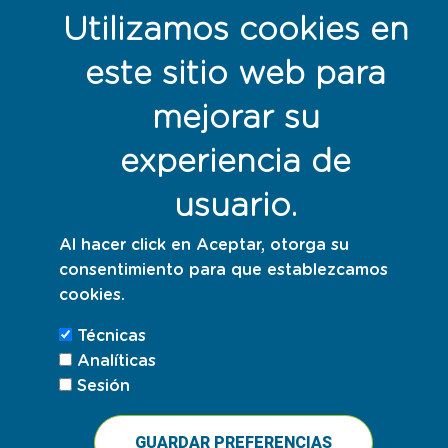
Política de cookies
Utilizamos cookies en
este sitio web para
Responsables con la sostenibilidad
mejorar su
experiencia de
usuario.
Al hacer click en Aceptar, otorga su
consentimiento para que establezcamos
cookies.
Técnicas
Analíticas
Sesión
GUARDAR PREFERENCIAS