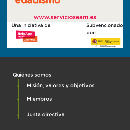
edadismo
www.servicioseam.es
Una iniciativa de:
Subvencionado
por:
Navegación principal
Quiénes somos
Misión, valores y objetivos
Miembros
Junta directiva