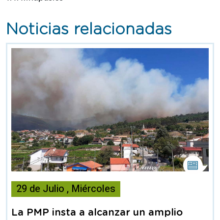
Noticias relacionadas
Esta
noticia
29
de
Julio
,
Miércoles
contiene
Nota
de
La PMP insta a alcanzar un amplio