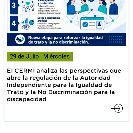
Esta
29
de
Julio
,
Miércoles
noticia
contiene
El CERMI analiza las perspectivas que
Articulo
abre la regulación de la Autoridad
Independiente para la Igualdad de
Trato y la No Discriminación para la
discapacidad