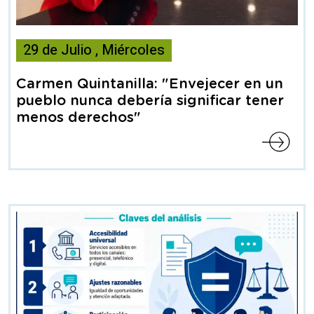
Esta
29
de
Julio
,
Miércoles
noticia
contiene
Carmen Quintanilla: "Envejecer en un
Articulo
pueblo nunca debería significar tener
menos derechos"