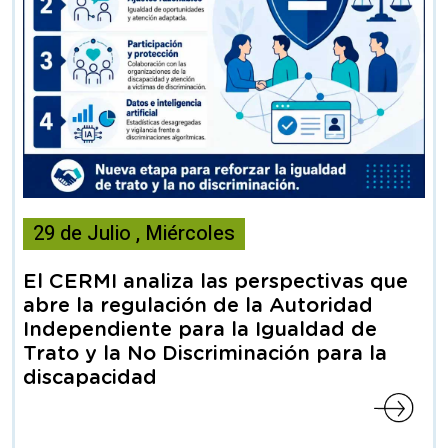
Esta
29
de
Julio
,
Miércoles
noticia
contiene
El CERMI analiza las perspectivas que
Articulo
abre la regulación de la Autoridad
Independiente para la Igualdad de
Trato y la No Discriminación para la
discapacidad