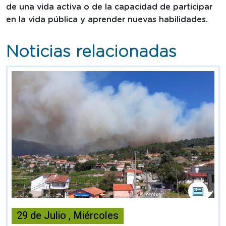
de una vida activa o de la capacidad de participar
en la vida pública y aprender nuevas habilidades.
Noticias relacionadas
Esta
noticia
29
de
Julio
,
Miércoles
contiene
Nota