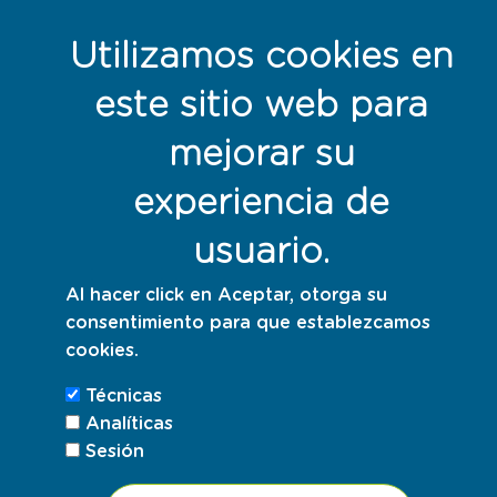
Política de privacidad
Utilizamos cookies en
Política de cookies
este sitio web para
Responsables con la sostenibilidad
mejorar su
experiencia de
usuario.
Al hacer click en Aceptar, otorga su
consentimiento para que establezcamos
cookies.
Técnicas
Analíticas
Sesión