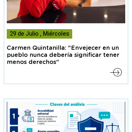
Esta
29
de
Julio
,
Miércoles
noticia
contiene
Carmen Quintanilla: "Envejecer en un
Articulo
pueblo nunca debería significar tener
menos derechos"