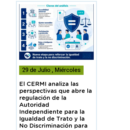
Esta
29
de
Julio
,
Miércoles
noticia
contiene
El CERMI analiza las
Articulo
perspectivas que abre la
regulación de la
Autoridad
Independiente para la
Igualdad de Trato y la
No Discriminación para