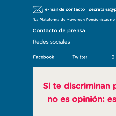
e-mail de contacto
secretaria@
*La Plataforma de Mayores y Pensionistas no a
Contacto de prensa
Redes sociales
Facebook
esta
Twitter
esta
B
pagina
pagina
abre
abre
en
en
ventana
ventana
Si te discriminan 
nueva
nueva
no es opinión: e