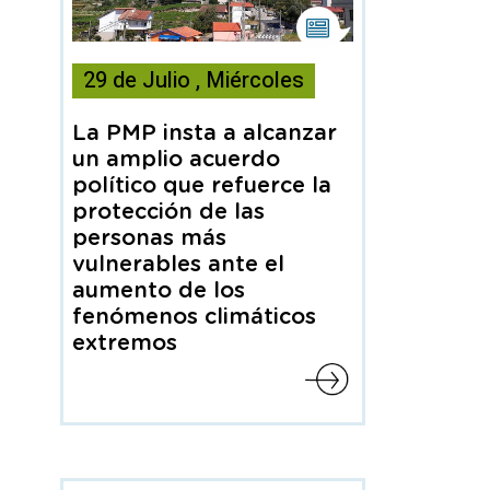
Esta
noticia
29
de
Julio
,
Miércoles
contiene
Nota
de
La PMP insta a alcanzar
prensa
un amplio acuerdo
político que refuerce la
protección de las
personas más
vulnerables ante el
aumento de los
fenómenos climáticos
extremos