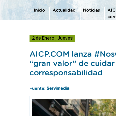
Te encuentras en
Inicio
Actualidad
Noticias
AIC
cor
2
de
Enero
,
Jueves
AICP.COM lanza #NosC
“gran valor” de cuidar
corresponsabilidad
Fuente:
Servimedia