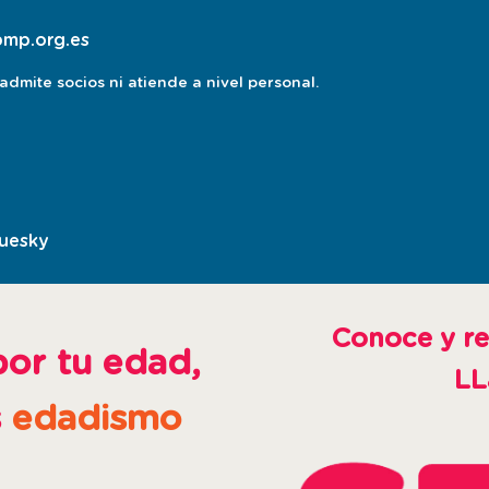
pmp.org.es
dmite socios ni atiende a nivel personal.
luesky
esta
pagina
abre
en
Conoce y re
ventana
por tu edad,
LL
nueva
s
edadismo