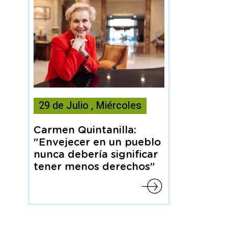
Esta
29
de
Julio
,
Miércoles
noticia
contiene
Carmen Quintanilla:
Articulo
"Envejecer en un pueblo
nunca debería significar
tener menos derechos"