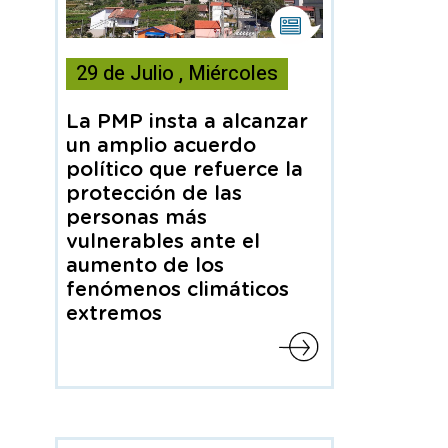
Esta
noticia
29
de
Julio
,
Miércoles
contiene
Nota
de
La PMP insta a alcanzar
prensa
un amplio acuerdo
político que refuerce la
protección de las
personas más
vulnerables ante el
aumento de los
fenómenos climáticos
extremos