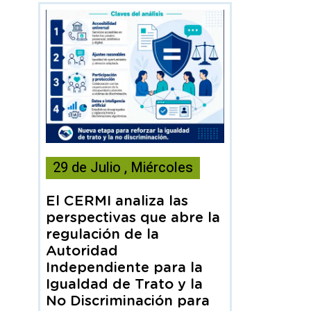
Esta
29
de
Julio
,
Miércoles
noticia
contiene
El CERMI analiza las
Articulo
perspectivas que abre la
regulación de la
Autoridad
Independiente para la
Igualdad de Trato y la
No Discriminación para