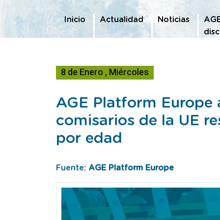
Te encuentras en
Inicio
Actualidad
Noticias
AGE 
dis
8
de
Enero
,
Miércoles
AGE Platform Europe a
comisarios de la UE re
por edad
Fuente:
AGE Platform Europe