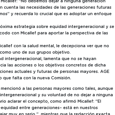
Micallef: “No debemos dejar a ninguna generación
n cuenta las necesidades de las generaciones futuras
os” y recuerda lo crucial que es adoptar un enfoque
róxima estrategia sobre equidad intergeneracional y se
codo con Micallef para aportar la perspectiva de las
callef con la salud mental, le decepciona ver que no
como uno de sus grupos objetivo.
ad intergeneracional, lamenta que no se hayan
ia las acciones o los objetivos concretos de dicha
aciones actuales y futuras de personas mayores. AGE
o que falta con la nueva Comisión.
o mencionó a las personas mayores como tales, aunque
ntergeneracional y su voluntad de no dejar a ninguna
io aclarar el concepto, como afirmó Micallef: “El
–equidad entre generaciones– está en nuestros
ajar muy en serio ”, mientras que la redacción exacta