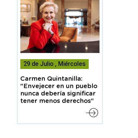
Esta
29
de
Julio
,
Miércoles
noticia
contiene
Carmen Quintanilla:
Articulo
"Envejecer en un pueblo
nunca debería significar
tener menos derechos"