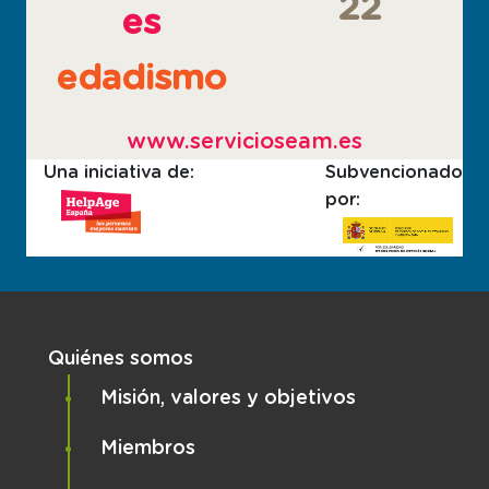
22
es
edadismo
www.servicioseam.es
Una iniciativa de:
Subvencionado
por:
Navegación principal
Quiénes somos
Misión, valores y objetivos
Miembros