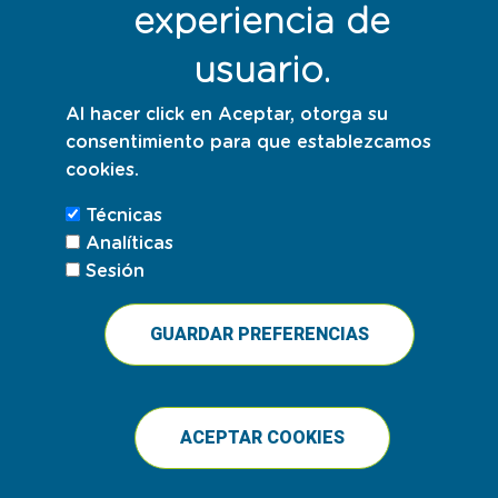
experiencia de
Aviso legal
Política de privacidad
usuario.
Política de cookies
Al hacer click en Aceptar, otorga su
consentimiento para que establezcamos
Responsables con la sostenibilidad
cookies.
Técnicas
Analíticas
Sesión
GUARDAR PREFERENCIAS
ACEPTAR COOKIES