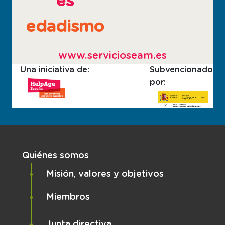
es
edadismo
www.servicioseam.es
Una iniciativa de:
Subvencionado
por:
Navegación principal
Quiénes somos
Misión, valores y objetivos
Miembros
Junta directiva