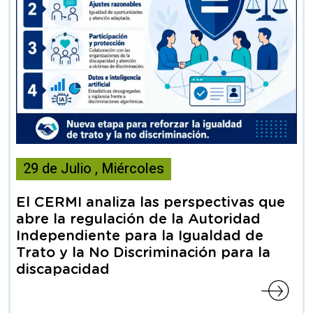
Esta
29
de
Julio
,
Miércoles
noticia
contiene
El CERMI analiza las perspectivas que
Articulo
abre la regulación de la Autoridad
Independiente para la Igualdad de
Trato y la No Discriminación para la
discapacidad