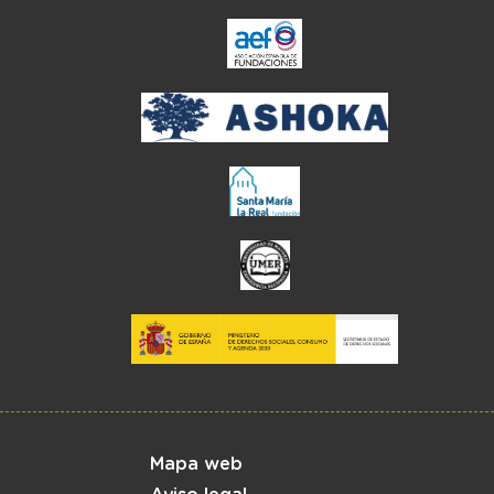
el enlace abre en ve
Menú del pie
Mapa web