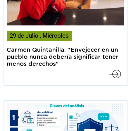
Esta
29
de
Julio
,
Miércoles
noticia
contiene
Carmen Quintanilla: "Envejecer en un
Articulo
pueblo nunca debería significar tener
menos derechos"