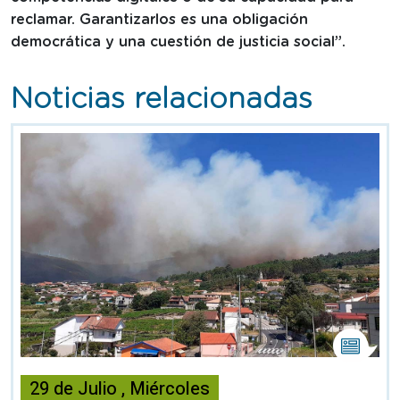
reclamar. Garantizarlos es una obligación
democrática y una cuestión de justicia social”.
Noticias relacionadas
Esta
noticia
29
de
Julio
,
Miércoles
contiene