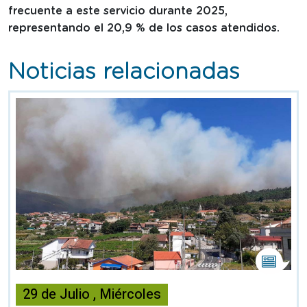
frecuente a este servicio durante 2025,
representando el 20,9 % de los casos atendidos.
Noticias relacionadas
Esta
noticia
29
de
Julio
,
Miércoles
contiene