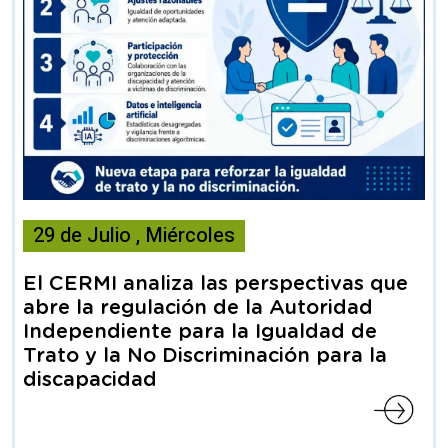
Esta
29
de
Julio
,
Miércoles
noticia
contiene
El CERMI analiza las perspectivas que
Articulo
abre la regulación de la Autoridad
Independiente para la Igualdad de
Trato y la No Discriminación para la
discapacidad