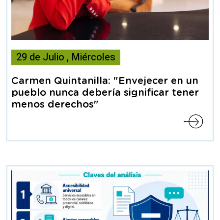
Esta
29
de
Julio
,
Miércoles
noticia
contiene
Carmen Quintanilla: "Envejecer en un
Articulo
pueblo nunca debería significar tener
menos derechos"