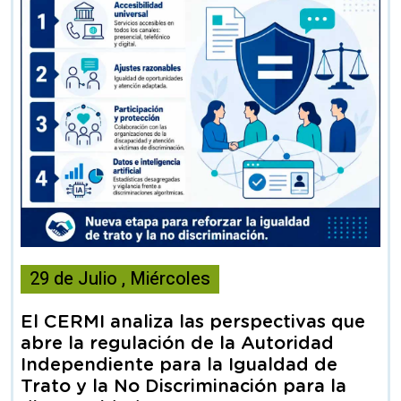
Esta
29
de
Julio
,
Miércoles
noticia
contiene
El CERMI analiza las perspectivas que
Articulo
abre la regulación de la Autoridad
Independiente para la Igualdad de
Trato y la No Discriminación para la