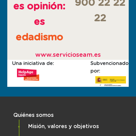
900 22 22
es opinión:
22
es
edadismo
www.servicioseam.es
Una iniciativa de:
Subvencionado
por:
Navegación principal
Quiénes somos
Misión, valores y objetivos