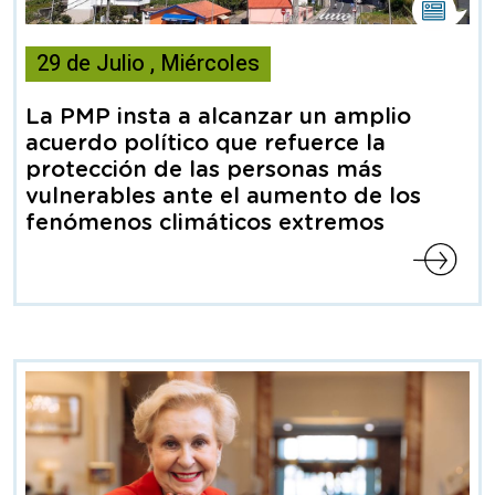
Esta
noticia
29
de
Julio
,
Miércoles
contiene
Nota
de
La PMP insta a alcanzar un amplio
prensa
acuerdo político que refuerce la
protección de las personas más
vulnerables ante el aumento de los
fenómenos climáticos extremos