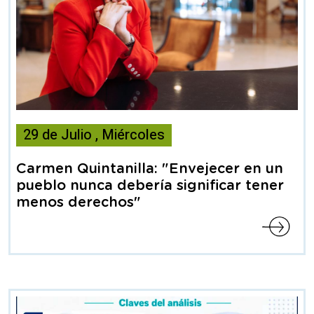
Esta
29
de
Julio
,
Miércoles
noticia
contiene
Carmen Quintanilla: "Envejecer en un
Articulo
pueblo nunca debería significar tener
menos derechos"