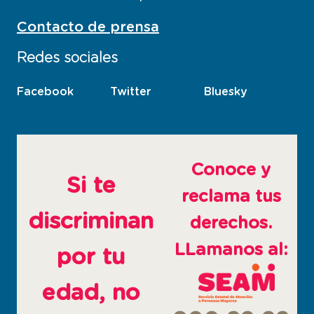
Contacto de prensa
Redes sociales
Facebook
esta
Twitter
esta
Bluesky
esta
pagina
pagina
pagina
abre
abre
abre
en
en
en
ventana
ventana
ventana
Conoce y
nueva
nueva
nueva
Si te
reclama tus
discriminan
derechos.
LLamanos al:
por tu
edad, no