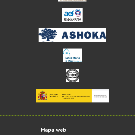
el enlace abre en ve
Menú del pie
Mapa web