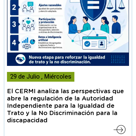
Esta
29
de
Julio
,
Miércoles
noticia
contiene
El CERMI analiza las perspectivas que
Articulo
abre la regulación de la Autoridad
Independiente para la Igualdad de
Trato y la No Discriminación para la
discapacidad