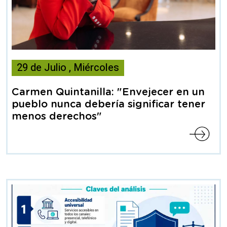
Esta
29
de
Julio
,
Miércoles
noticia
contiene
Carmen Quintanilla: "Envejecer en un
Articulo
pueblo nunca debería significar tener
menos derechos"