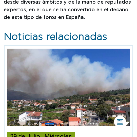
desde diversas ámbitos y de la mano de reputados
expertos, en el que se ha convertido en el decano
de este tipo de foros en España.
Noticias relacionadas
Esta
noticia
29
de
Julio
,
Miércoles
contiene