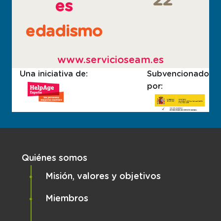
22
es
edadismo
www.servicioseam.es
Una iniciativa de:
Subvencionado
por:
Navegación principal
Quiénes somos
Misión, valores y objetivos
Miembros