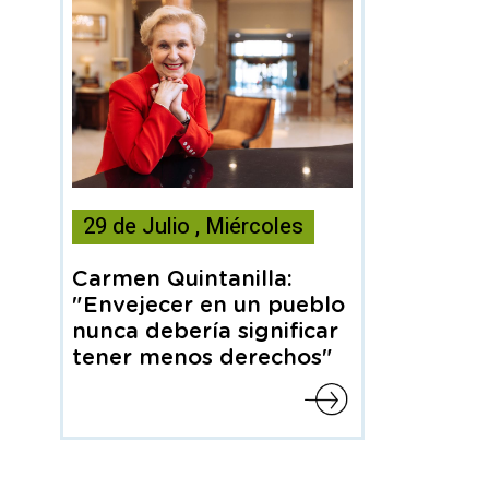
Esta
29
de
Julio
,
Miércoles
noticia
contiene
Carmen Quintanilla:
Articulo
"Envejecer en un pueblo
nunca debería significar
tener menos derechos"