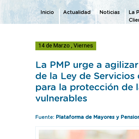
Te encuentras en
Inicio
Actualidad
Noticias
La P
Cli
14
de
Marzo
,
Viernes
La PMP urge a agilizar
de la Ley de Servicios 
para la protección de
vulnerables
Fuente:
Plataforma de Mayores y Pension