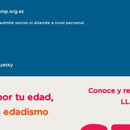
pmp.org.es
dmite socios ni atiende a nivel personal.
luesky
esta
pagina
abre
en
Conoce y re
ventana
por tu edad,
LL
nueva
s
edadismo