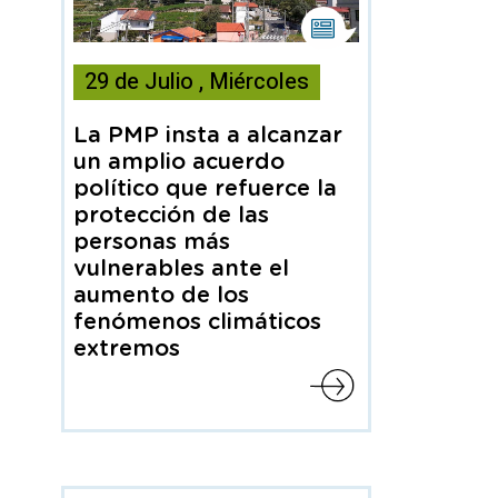
Esta
noticia
29
de
Julio
,
Miércoles
contiene
Nota
de
La PMP insta a alcanzar
prensa
un amplio acuerdo
político que refuerce la
protección de las
personas más
vulnerables ante el
aumento de los
fenómenos climáticos
extremos