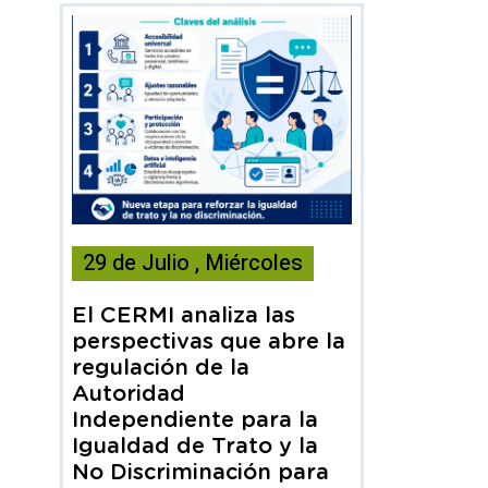
Esta
29
de
Julio
,
Miércoles
noticia
contiene
El CERMI analiza las
Articulo
perspectivas que abre la
regulación de la
Autoridad
Independiente para la
Igualdad de Trato y la
No Discriminación para