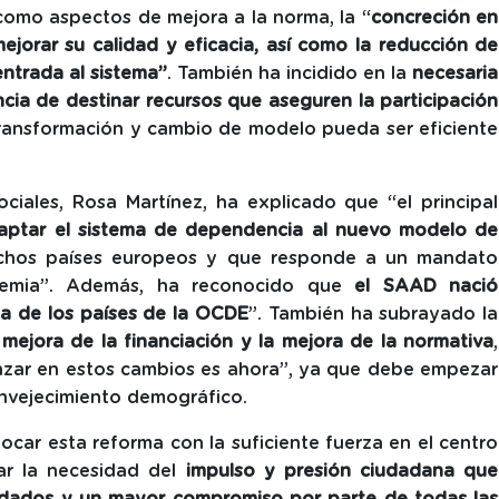
como aspectos de mejora a la norma, la “
concreción en
ejorar su calidad y eficacia, así como la reducción de
entrada al sistema”
. También ha incidido en la
necesaria
ncia de destinar recursos que aseguren la participación
transformación y cambio de modelo pueda ser eficiente
ciales, Rosa Martínez, ha explicado que “el principal
ptar el sistema de dependencia al nuevo modelo de
uchos países europeos y que responde a un mandato
demia”. Además, ha reconocido que
el SAAD nació
ia de los países de la OCDE
”. También ha subrayado la
 mejora de la financiación y la mejora de la normativa
,
nzar en estos cambios es ahora”, ya que debe empezar
 envejecimiento demográfico.
ocar esta reforma con la suficiente fuerza en el centro
ar la necesidad del
impulso y presión ciudadana que
idados y un mayor compromiso por parte de todas las