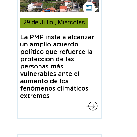
Esta
noticia
29
de
Julio
,
Miércoles
contiene
Nota
de
La PMP insta a alcanzar
prensa
un amplio acuerdo
político que refuerce la
protección de las
personas más
vulnerables ante el
aumento de los
fenómenos climáticos
extremos