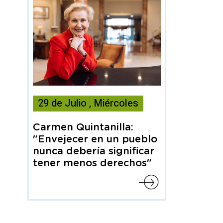
Esta
29
de
Julio
,
Miércoles
noticia
contiene
Carmen Quintanilla:
Articulo
"Envejecer en un pueblo
nunca debería significar
tener menos derechos"