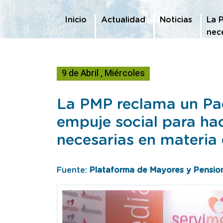
Te encuentras en
Inicio
Actualidad
Noticias
La 
nec
9
de
Abril
,
Miércoles
La PMP reclama un Pa
empuje social para hac
necesarias en materia
Fuente:
Plataforma de Mayores y Pension