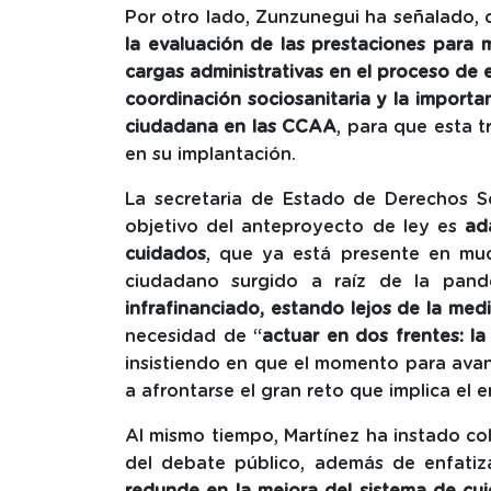
Por otro lado, Zunzunegui ha señalado, 
la evaluación de las prestaciones para m
cargas administrativas en el proceso de 
coordinación sociosanitaria y la importa
ciudadana en las CCAA
, para que esta 
en su implantación.
La secretaria de Estado de Derechos So
objetivo del anteproyecto de ley es
ada
cuidados
, que ya está presente en m
ciudadano surgido a raíz de la pan
infrafinanciado, estando lejos de la med
necesidad de “
actuar en dos frentes: la
insistiendo en que el momento para ava
a afrontarse el gran reto que implica el
Al mismo tiempo, Martínez ha instado col
del debate público, además de enfatiz
redunde en la mejora del sistema de cu