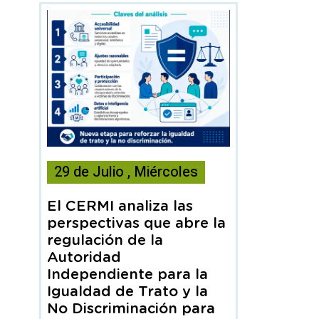
Esta
29
de
Julio
,
Miércoles
noticia
contiene
El CERMI analiza las
Articulo
perspectivas que abre la
regulación de la
Autoridad
Independiente para la
Igualdad de Trato y la
No Discriminación para