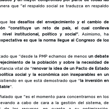
anera que "el respaldo social se traduzca en respaldo
o que
los desafíos del envejecimiento y el cambio de
n “constituye un reto de país, el cual conlleva
vel institucional, político y social”.
Asimismo, ha
 expectativa es que la norma llegue al Congreso de los
untado que “desde la PMP echamos de menos
un debate
ejecimiento de la población y sobre la necesidad de
rtancia vital de “
renovar la idea de un Pacto de Estado
olítica social y la económica son inseparables en un
nsistiendo en que está demostrado que “
la inversión en
table
”.
eñalado que "es el momento para concentrarnos en los
levando a cabo de cara a la gestión del sistema, de
dad de los recursos, en cuanto a su optimización,