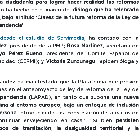
 ciudadanía para lograr hacer realidad las reformas
 Lo ha hecho en el marco del
diálogo que ha celebrado
 bajo el título ‘Claves de la futura reforma de la Ley de
endencia’
.
 desde el estudio de Servimedia
, ha contado con la
dez
, presidente de la PMP;
Rosa Martínez
, secretaria de
ayo Pérez Bueno
, presidente del Comité Español de
acidad (CERMI); y
Victoria Zunzunegui
, epidemióloga y
nández ha manifestado que la Plataforma que preside
nes en el anteproyecto de ley de reforma
de la Ley de
ependencia (LAPAD), en tanto que supone
una nueva
ma al entorno europeo, bajo un enfoque de inclusión
persona
, introduciendo una constelación de servicios de
ontinuar envejeciendo en casa”. “Si bien
persisten
os de tramitación, la desigualdad territorial y la