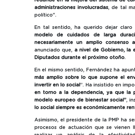
administraciones involucradas
, de tal m
político".
En tal sentido, ha querido dejar clar
modelo de cuidados de larga duració
necesariamente un amplio consenso a ni
anunciado
que,
a nivel de Gobierno, la
Diputados durante el próximo otoño
.
En el mismo sentido, Fernández ha ap
más amplio sobre lo que supone el env
invertir en lo social
”. Ha insistido en impo
en torno a la dependencia, ya que la p
modelo europeo de bienestar social”
, i
lo social siempre es económicamente ren
Asimismo, el presidente de la PMP ha s
procesos de actuación que se vienen l
realizar un análisis de la efectivi