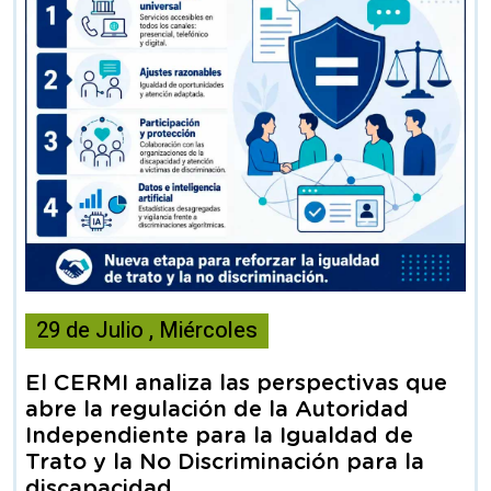
Esta
29
de
Julio
,
Miércoles
noticia
contiene
El CERMI analiza las perspectivas que
Articulo
abre la regulación de la Autoridad
Independiente para la Igualdad de
Trato y la No Discriminación para la
discapacidad