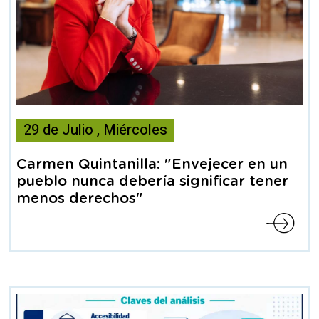
Esta
29
de
Julio
,
Miércoles
noticia
contiene
Carmen Quintanilla: "Envejecer en un
Articulo
pueblo nunca debería significar tener
menos derechos"