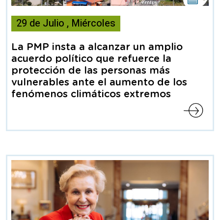
noticia
29
de
Julio
,
Miércoles
contiene
Nota
de
La PMP insta a alcanzar un amplio
prensa
acuerdo político que refuerce la
protección de las personas más
vulnerables ante el aumento de los
fenómenos climáticos extremos