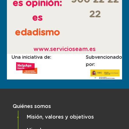
es opinión:
22
es
edadismo
www.servicioseam.es
Una iniciativa de:
Subvencionado
por:
Navegación principal
Quiénes somos
Misión, valores y objetivos