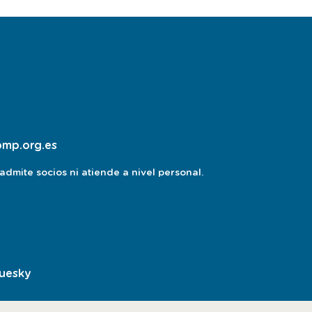
pmp.org.es
dmite socios ni atiende a nivel personal.
luesky
esta
pagina
abre