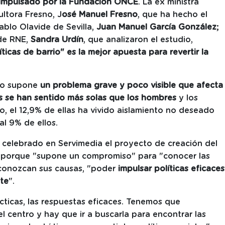
 impulsado por la Fundación ONCE
. La ex ministra
sultora Fresno, J
osé Manuel Fresno
, que ha hecho el
ablo Olavide de Sevilla,
Juan Manuel García González
;
 de RNE,
Sandra Urdín
, que analizaron el estudio,
ticas de barrio" es la mejor apuesta para revertir la
olo supone
un problema grave y poco visible que afecta
s se han sentido más solas que los hombres
y los
, el 12,9% de ellas ha vivido aislamiento no deseado
l 9% de ellos.
 celebrado en Servimedia el proyecto de creación del
 porque "supone un compromiso" para "conocer las
 conozcan sus causas, "poder
impulsar políticas eficaces
nte
".
icas, las respuestas eficaces. Tenemos que
l centro y hay que ir a buscarla para encontrar las