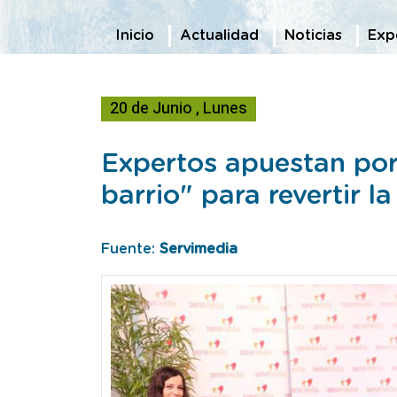
Te encuentras en
Inicio
Actualidad
Noticias
Expe
20
de
Junio
,
Lunes
Expertos apuestan por 
barrio" para revertir 
Fuente:
Servimedia