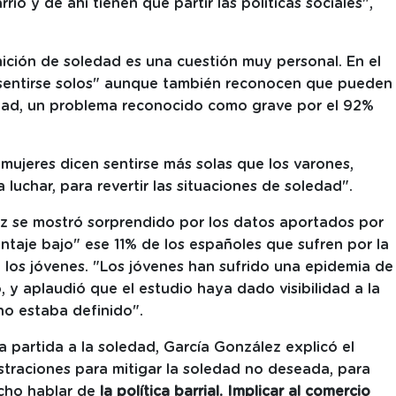
rio y de ahí tienen que partir las políticas sociales",
nición de soledad es una cuestión muy personal. En el
e sentirse solos" aunque también reconocen que pueden
ledad, un problema reconocido como grave por el 92%
mujeres dicen sentirse más solas que los varones,
uchar, para revertir las situaciones de soledad".
z se mostró sorprendido por los datos aportados por
ntaje bajo" ese 11% de los españoles que sufren por la
 los jóvenes. "Los jóvenes han sufrido una epidemia de
 y aplaudió que el estudio haya dado visibilidad a la
no estaba definido".
a partida a la soledad, García González explicó el
straciones para mitigar la soledad no deseada, para
cho hablar de
la política barrial. Implicar al comercio