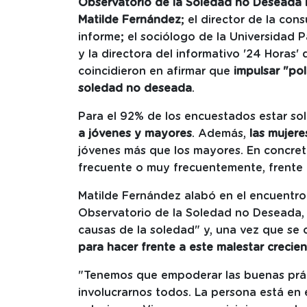
Observatorio de la Soledad no Deseada
Matilde Fernández
; el director de la con
informe; el sociólogo de la Universidad P
y la directora del informativo '24 Horas'
coincidieron en afirmar que
impulsar "polí
soledad no deseada
.
Para el 92% de los encuestados estar s
a jóvenes y mayores
. Además,
las mujere
jóvenes más que los mayores. En concreto
frecuente o muy frecuentemente, frente a
Matilde Fernández alabó en el encuentro
Observatorio de la Soledad no Deseada,
causas de la soledad" y, una vez que se
para hacer frente a este malestar crecie
"Tenemos que empoderar las buenas práct
involucrarnos todos. La persona está en e