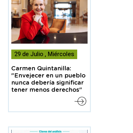
Esta
29
de
Julio
,
Miércoles
noticia
contiene
Carmen Quintanilla:
Articulo
"Envejecer en un pueblo
nunca debería significar
tener menos derechos"