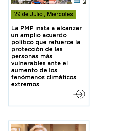
noticia
29
de
Julio
,
Miércoles
contiene
Nota
de
La PMP insta a alcanzar
prensa
un amplio acuerdo
político que refuerce la
protección de las
personas más
vulnerables ante el
aumento de los
fenómenos climáticos
extremos