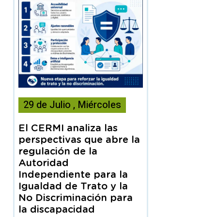
Esta
29
de
Julio
,
Miércoles
noticia
contiene
El CERMI analiza las
Articulo
perspectivas que abre la
regulación de la
Autoridad
Independiente para la
Igualdad de Trato y la
No Discriminación para
la discapacidad