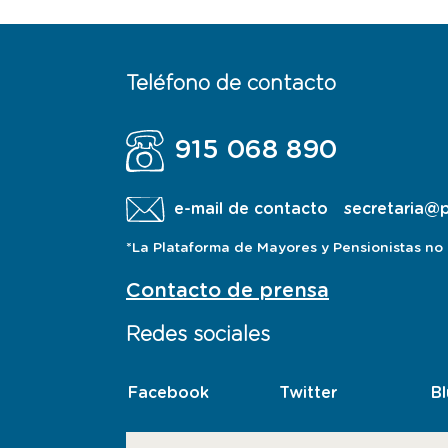
Teléfono de contacto
915 068 890
e-mail de contacto
secretaria@
*La Plataforma de Mayores y Pensionistas no a
Contacto de prensa
Redes sociales
Facebook
esta
Twitter
esta
B
pagina
pagina
abre
abre